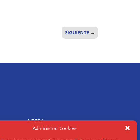
SIGUIENTE
→
LISBOA
R. Joaquim António de Aguiar
Administrar Cookies
1070 – 150 Lisboa
Tel: (+34) 952 112 561