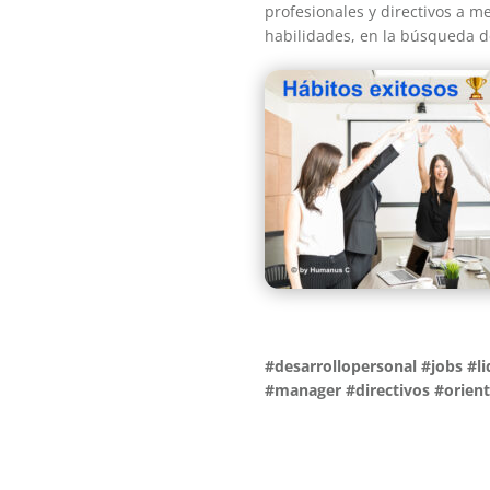
profesionales y directivos a m
habilidades, en la búsqueda de
#desarrollopersonal
#jobs
#l
#manager #directivos #orien