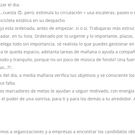
zar el dia.
é…cuesta 🙃, pero: estimula tu circulación = usa escaleras, paseo o 
bicicleta estática en su despacho
o esta ordenada, antes de empezar, si o si. Trabajaras más estruct
radar, en tu lista. Ordenado por lo urgente y lo importante, plazos,
lega todo sin importancia, sé realista lo que puedes gestionar en
l dia te queda espacio, adelanta tareas de mañana o ayuda a compañ
odo y tranquilo, porque no un poco de música de fondo? Una fue
vo…??..
 del día, a media mañana verifica tus objetivos y se consciente los
ce falta.
os marcadores de metas te ayudan a seguir motivado, con energía 
el poder de una sonrisa, para ti y para los demás a tu alrededor. 
os a organizaciones y a empresas a encontrar los candidatos id