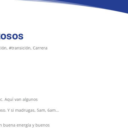
tosos
ción
#transición
Carrera
etc. Aquí van algunos
toso. Y si madrugas, 5am, 6am…
an buena energía y buenos