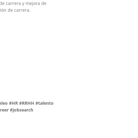
 de carrera y mejora de
ión de carrera.
mpleo #HR #RRHH #talento
reer #jobsearch