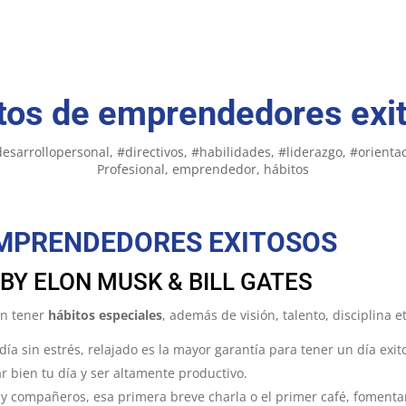
tos de emprendedores exi
esarrollopersonal
#directivos
#habilidades
#liderazgo
#orienta
Profesional
emprendedor
hábitos
EMPRENDEDORES EXITOSOS
 BY ELON MUSK & BILL GATES
en tener
hábitos especiales
, además de visión, talento, disciplina 
ía sin estrés, relajado es la mayor garantía para tener un día exi
r bien tu día y ser altamente productivo.
y compañeros, esa primera breve charla o el primer café, foment