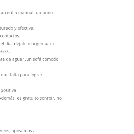
carrerilla matinal, un buen
urado y efectiva.
 contactos.
 el día, déjate margen para
erxs.
nte de agua? ,un sofá cómodo
 que falta para lograr
positiva
Además, es gratuito sonreír, no
óneos, apoyamos a