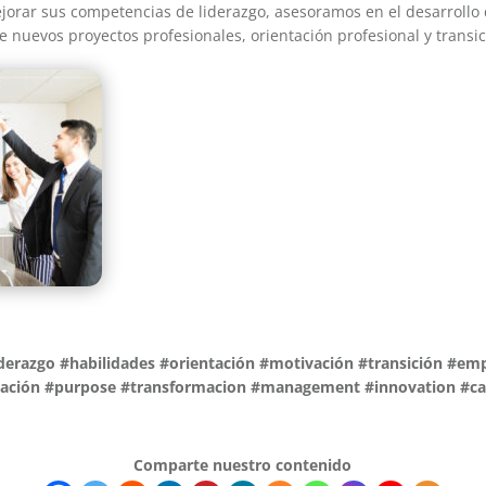
ejorar sus competencias de liderazgo, asesoramos en el desarrollo
 nuevos proyectos profesionales, orientación profesional y transic
iderazgo #habilidades #orientación #motivación #transición #e
tación #purpose #transformacion #management #innovation #ca
Comparte nuestro contenido