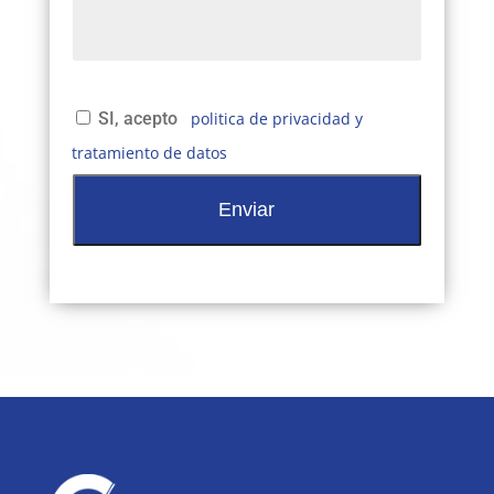
SI, acepto
politica de privacidad y
tratamiento de datos
A
l
t
e
r
n
a
t
i
v
e
: