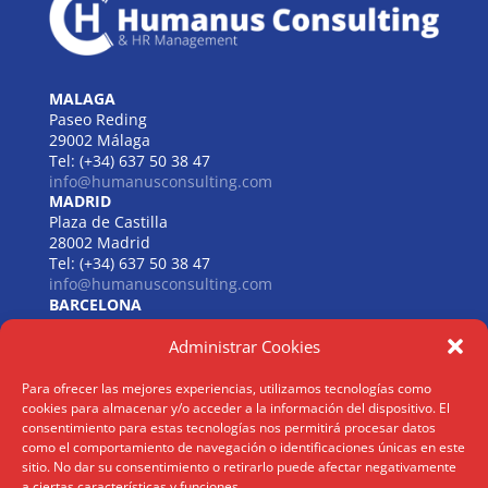
MALAGA
Paseo Reding
29002 Málaga
Tel: (+34) 637 50 38 47
info@humanusconsulting.com
MADRID
Plaza de Castilla
28002 Madrid
Tel: (+34) 637 50 38 47
info@humanusconsulting.com
BARCELONA
Carrer de Beethoven
Administrar Cookies
08021 Barcelona
Tel: (+34) 637 50 38 47
info@humanusconsulting.com
Para ofrecer las mejores experiencias, utilizamos tecnologías como
LISBOA
cookies para almacenar y/o acceder a la información del dispositivo. El
R. Joaquim António de Aguiar
consentimiento para estas tecnologías nos permitirá procesar datos
1070 – 150 Lisboa
como el comportamiento de navegación o identificaciones únicas en este
sitio. No dar su consentimiento o retirarlo puede afectar negativamente
Tel: (+34) 952 112 561
a ciertas características y funciones.