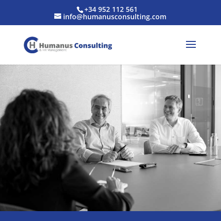
+34 952 112 561
info@humanusconsulting.com