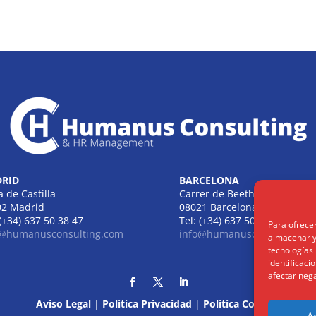
RID
BARCELONA
a de Castilla
Carrer de Beethoven
02 Madrid
08021 Barcelona
 (+34) 637 50 38 47
Tel: (+34) 637 50 38 47
Para ofrece
o@humanusconsulting.com
info@humanusconsulting.c
almacenar y/
tecnologías
identificaci
afectar nega
Aviso Legal
|
Politica Privacidad
|
Politica Cookies
A