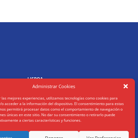
LISBOA
R. Joaquim António de Aguiar
Administrar Cookies
1070 – 150 Lisboa
Tel: (+34) 952 112 561
r las mejores experiencias, utilizamos tecnologías como cookies para
om
info@humanusconsulting.com
o acceder a la información del dispositivo. El consentimiento para estas
 nos permitirá procesar datos como el comportamiento de navegación o
ones únicas en este sitio. No dar su consentimiento o retirarlo puede
tivamente a ciertas características y funciones.
ceptar
Denegar
Ver Preferencias