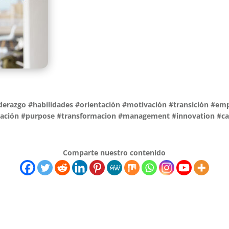
iderazgo #habilidades #orientación #motivación #transición #e
tación #purpose #transformacion #management #innovation #ca
Comparte nuestro contenido