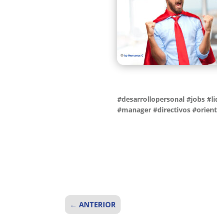
#desarrollopersonal
#jobs
#l
#manager #directivos #orien
←
ANTERIOR