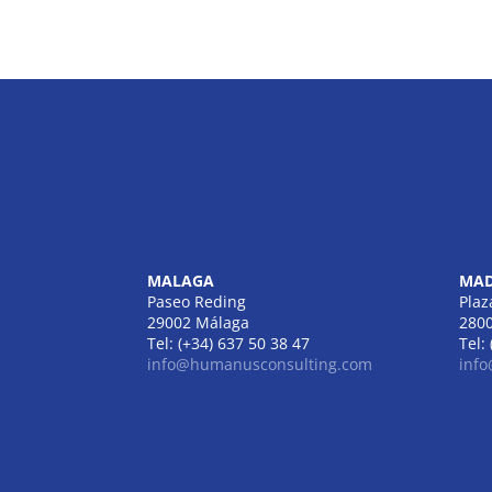
MALAGA
MAD
Paseo Reding
Plaz
29002 Málaga
280
Tel: (+34) 637 50 38 47
Tel:
info@humanusconsulting.com
inf