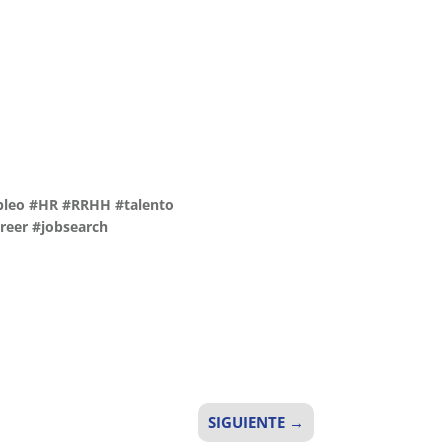
mpleo #HR #RRHH #talento
reer #jobsearch
SIGUIENTE
→