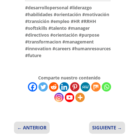
#desarrollopersonal
#liderazgo
#habilidades #orientación #motivación
#transición #empleo #HR #RRHH
#softskills #talento #manager
#directivos #orientación #purpose
#transformacion #management
#innovation #careers #humanresources
#future
Comparte nuestro contenido
←
ANTERIOR
SIGUIENTE
→