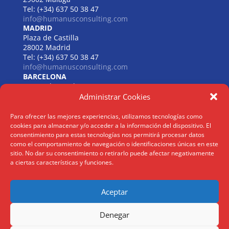
Tel: (+34) 637 50 38 47
info@humanusconsulting.com
MADRID
Plaza de Castilla
28002 Madrid
Tel: (+34) 637 50 38 47
info@humanusconsulting.com
BARCELONA
Carrer de Beethoven
08021 Barcelona
Administrar Cookies
Tel: (+34) 637 50 38 47
info@humanusconsulting.com
Para ofrecer las mejores experiencias, utilizamos tecnologías como
LISBOA
cookies para almacenar y/o acceder a la información del dispositivo. El
R. Joaquim António de Aguiar
consentimiento para estas tecnologías nos permitirá procesar datos
1070 – 150 Lisboa
como el comportamiento de navegación o identificaciones únicas en este
sitio. No dar su consentimiento o retirarlo puede afectar negativamente
Tel: (+34) 952 112 561
a ciertas características y funciones.
info@humanusconsulting.com
Aceptar
Aviso Legal
|
Politica Privacidad
|
Politica Cookies
Denegar
@ Humanus Consulting HR Mgmt. S.L 2026 | ® Todos los derechos