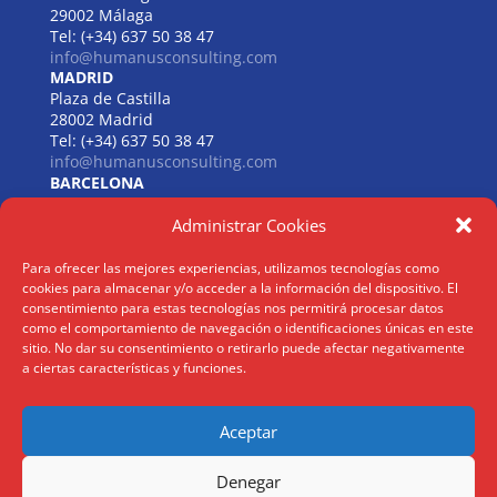
29002 Málaga
Tel: (+34) 637 50 38 47
info@humanusconsulting.com
MADRID
Plaza de Castilla
28002 Madrid
Tel: (+34) 637 50 38 47
info@humanusconsulting.com
BARCELONA
Carrer de Beethoven
Administrar Cookies
08021 Barcelona
Tel: (+34) 637 50 38 47
info@humanusconsulting.com
Para ofrecer las mejores experiencias, utilizamos tecnologías como
LISBOA
cookies para almacenar y/o acceder a la información del dispositivo. El
R. Joaquim António de Aguiar
consentimiento para estas tecnologías nos permitirá procesar datos
1070 – 150 Lisboa
como el comportamiento de navegación o identificaciones únicas en este
sitio. No dar su consentimiento o retirarlo puede afectar negativamente
Tel: (+34) 952 112 561
a ciertas características y funciones.
info@humanusconsulting.com
Aceptar
Aviso Legal
|
Politica Privacidad
|
Politica Cookies
Denegar