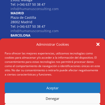
Tel: (+34) 637 50 38 47
info@humanusconsulting.com
MADRID
Plaza de Castilla
28002 Madrid
Tel: (+34) 637 50 38 47
info@humanusconsulting.com
BARCELONA
Carrer de Beethoven
Administrar Cookies
08021 Barcelona
Tel: (+34) 637 50 38 47
info@humanusconsulting.com
Para ofrecer las mejores experiencias, utilizamos tecnologías como
LISBOA
cookies para almacenar y/o acceder a la información del dispositivo. El
R. Joaquim António de Aguiar
consentimiento para estas tecnologías nos permitirá procesar datos
1070 – 150 Lisboa
como el comportamiento de navegación o identificaciones únicas en este
sitio. No dar su consentimiento o retirarlo puede afectar negativamente
Tel: (+34) 952 112 561
a ciertas características y funciones.
info@humanusconsulting.com
Aceptar
Aviso Legal
|
Politica Privacidad
|
Politica Cookies
Denegar
@ Humanus Consulting HR Mgmt. S.L 2026 | ® Todos los derechos