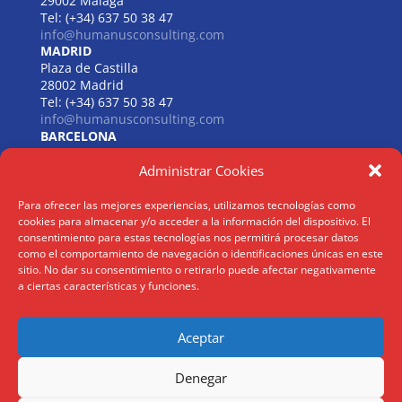
29002 Málaga
Tel: (+34) 637 50 38 47
info@humanusconsulting.com
MADRID
Plaza de Castilla
28002 Madrid
Tel: (+34) 637 50 38 47
info@humanusconsulting.com
BARCELONA
Carrer de Beethoven
Administrar Cookies
08021 Barcelona
Tel: (+34) 637 50 38 47
info@humanusconsulting.com
Para ofrecer las mejores experiencias, utilizamos tecnologías como
LISBOA
cookies para almacenar y/o acceder a la información del dispositivo. El
R. Joaquim António de Aguiar
consentimiento para estas tecnologías nos permitirá procesar datos
1070 – 150 Lisboa
como el comportamiento de navegación o identificaciones únicas en este
sitio. No dar su consentimiento o retirarlo puede afectar negativamente
Tel: (+34) 952 112 561
a ciertas características y funciones.
info@humanusconsulting.com
Aceptar
Aviso Legal
|
Politica Privacidad
|
Politica Cookies
Denegar