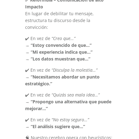
Impacto
En lugar de debilitar tu mensaje,
estructura tu discurso desde la
convicción:
✔️ En vez de
“Creo que…”
→
“Estoy convencido de que…”
→
“Mi experiencia indica que…”
→
“Los datos muestran que…”
✔️ En vez de
“Disculpa la molestia…”
→
“Necesitamos abordar un punto
estratégico.”
✔️ En vez de
“Quizás sea mala idea…”
→
“Propongo una alternativa que puede
mejorar…”
✔️ En vez de
“No estoy seguro…”
→
“El análisis sugiere que…”
🧠 Nuestro cerebro opera con heurísticos: