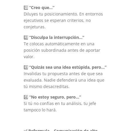
1️⃣
“Creo que…”
Diluyes tu posicionamiento. En entornos
ejecutivos se esperan criterios, no
conjeturas.
2️⃣
“Disculpa la interrupción…”
Te colocas automáticamente en una
posición subordinada antes de aportar
valor.
3️⃣
“Quizás sea una idea estúpida, pero…”
Invalidas tu propuesta antes de que sea
evaluada. Nadie defenderá una idea que
tú mismo desacreditas.
4️⃣
“No estoy seguro, pero…”
Si tú no confías en tu análisis, tu jefe
tampoco lo hará.
✅
Reformula – Comunicación de alto