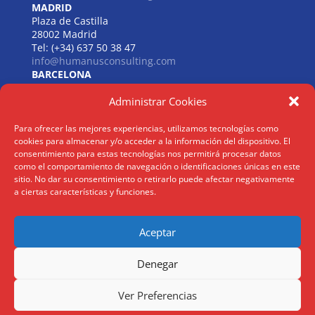
MADRID
Plaza de Castilla
28002 Madrid
Tel: (+34) 637 50 38 47
info@humanusconsulting.com
BARCELONA
Carrer de Beethoven
Administrar Cookies
08021 Barcelona
Tel: (+34) 637 50 38 47
info@humanusconsulting.com
Para ofrecer las mejores experiencias, utilizamos tecnologías como
LISBOA
cookies para almacenar y/o acceder a la información del dispositivo. El
R. Joaquim António de Aguiar
consentimiento para estas tecnologías nos permitirá procesar datos
1070 – 150 Lisboa
como el comportamiento de navegación o identificaciones únicas en este
sitio. No dar su consentimiento o retirarlo puede afectar negativamente
Tel: (+34) 952 112 561
a ciertas características y funciones.
info@humanusconsulting.com
Aceptar
Aviso Legal
|
Politica Privacidad
|
Politica Cookies
Denegar
@ Humanus Consulting HR Mgmt. S.L 2026 | ® Todos los derechos
Ver Preferencias
reservados