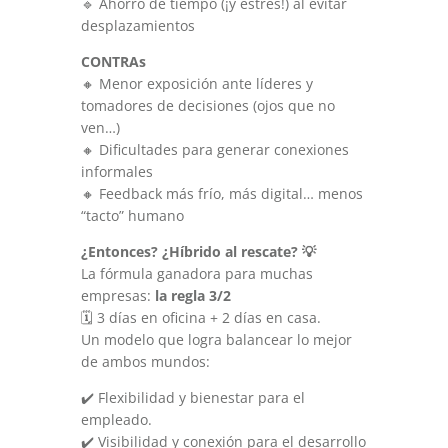
🔹 Ahorro de tiempo (¡y estrés!) al evitar
desplazamientos
CONTRAs
🔸 Menor exposición ante líderes y
tomadores de decisiones (ojos que no
ven…)
🔸 Dificultades para generar conexiones
informales
🔸 Feedback más frío, más digital… menos
“tacto” humano
¿Entonces? ¿Híbrido al rescate?
💡
La fórmula ganadora para muchas
empresas:
la regla 3/2
🗓️ 3 días en oficina + 2 días en casa.
Un modelo que logra balancear lo mejor
de ambos mundos:
✔️ Flexibilidad y bienestar para el
empleado.
✔️ Visibilidad y conexión para el desarrollo