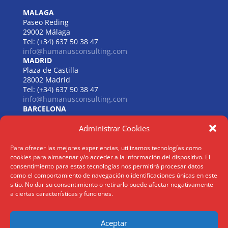
MALAGA
Paseo Reding
29002 Málaga
Tel: (+34) 637 50 38 47
info@humanusconsulting.com
MADRID
Plaza de Castilla
28002 Madrid
Tel: (+34) 637 50 38 47
info@humanusconsulting.com
BARCELONA
Carrer de Beethoven
Administrar Cookies
08021 Barcelona
Tel: (+34) 637 50 38 47
info@humanusconsulting.com
Para ofrecer las mejores experiencias, utilizamos tecnologías como
LISBOA
cookies para almacenar y/o acceder a la información del dispositivo. El
R. Joaquim António de Aguiar
consentimiento para estas tecnologías nos permitirá procesar datos
como el comportamiento de navegación o identificaciones únicas en este
1070 – 150 Lisboa
sitio. No dar su consentimiento o retirarlo puede afectar negativamente
Tel: (+34) 952 112 561
a ciertas características y funciones.
info@humanusconsulting.com
Aceptar