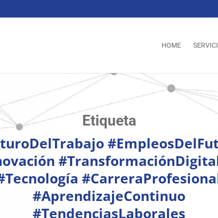
HOME
SERVIC
Etiqueta
turoDelTrabajo #EmpleosDelFu
novación #TransformaciónDigital
#Tecnología #CarreraProfesiona
#AprendizajeContinuo
#TendenciasLaborales