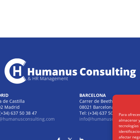
RID
BARCELONA
a de Castilla
Carrer de Beethoven
02 Madrid
08021 Barcelona
 (+34) 637 50 38 47
Tel: (+34) 637 50 38 47
Para ofrece
o@humanusconsulting.com
info@humanusconsulting.c
almacenar y/
tecnologías
identificaci
afectar nega