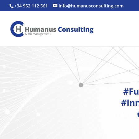
+34 952 112 561
info@humanusconsulting.com
#Fu
#In