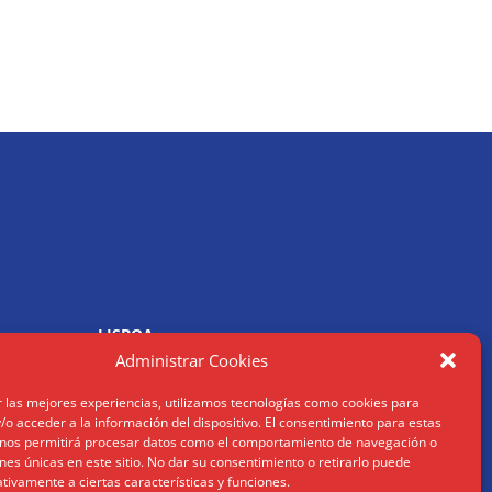
LISBOA
R. Joaquim António de Aguiar
Administrar Cookies
1070 – 150 Lisboa
Tel: (+34) 952 112 561
r las mejores experiencias, utilizamos tecnologías como cookies para
om
info@humanusconsulting.com
o acceder a la información del dispositivo. El consentimiento para estas
 nos permitirá procesar datos como el comportamiento de navegación o
ones únicas en este sitio. No dar su consentimiento o retirarlo puede
tivamente a ciertas características y funciones.