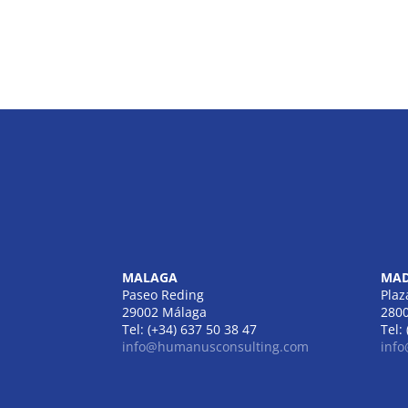
MALAGA
MAD
Paseo Reding
Plaz
29002 Málaga
280
Tel: (+34) 637 50 38 47
Tel:
info@humanusconsulting.com
inf