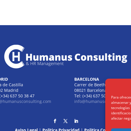
RID
BARCELONA
a de Castilla
Carrer de Beethoven
02 Madrid
08021 Barcelona
 (+34) 637 50 38 47
Tel: (+34) 637 50 38 47
Para ofrece
o@humanusconsulting.com
info@humanusconsulting.c
almacenar y/
tecnologías
identificaci
afectar nega
Aviso Legal
|
Politica Privacidad
|
Politica Cookies