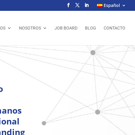
Español
IOS
NOSOTROS
JOB BOARD
BLOG
CONTACTO
o
manos
ional
anding