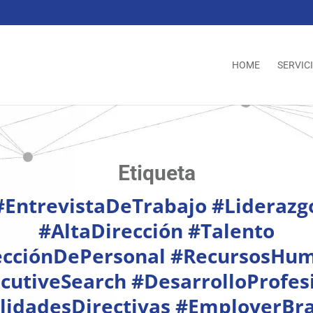
HOME
SERVIC
Etiqueta
#EntrevistaDeTrabajo #Liderazg
#AltaDirección #Talento
ecciónDePersonal #RecursosHu
cutiveSearch #DesarrolloProfes
lidadesDirectivas #EmployerBr