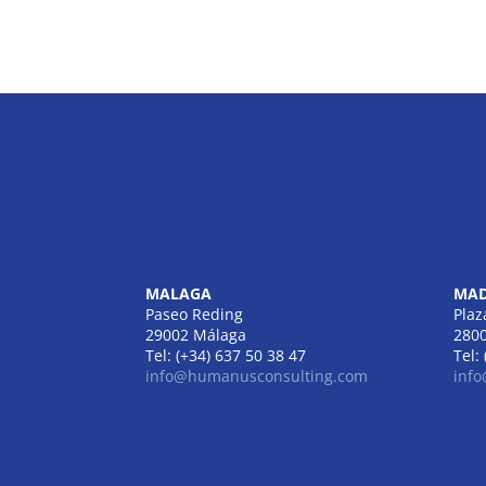
MALAGA
MAD
Paseo Reding
Plaz
29002 Málaga
280
Tel: (+34) 637 50 38 47
Tel:
info@humanusconsulting.com
inf