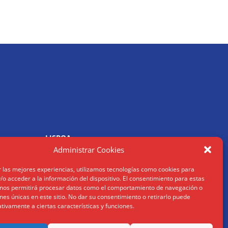
LISBOA
R. Joaquim António de Aguiar
Administrar Cookies
1070 – 150 Lisboa
Tel: (+34) 952 112 561
r las mejores experiencias, utilizamos tecnologías como cookies para
om
info@humanusconsulting.com
o acceder a la información del dispositivo. El consentimiento para estas
 nos permitirá procesar datos como el comportamiento de navegación o
ones únicas en este sitio. No dar su consentimiento o retirarlo puede
tivamente a ciertas características y funciones.