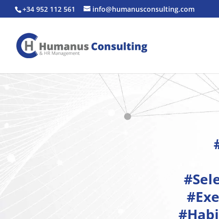
+34 952 112 561
info@humanusconsulting.com
#Sel
#Exe
#Habi