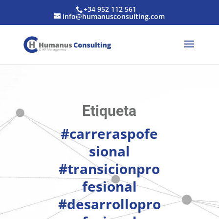
+34 952 112 561
info@humanusconsulting.com
Etiqueta
#carreraspofe
sional
#transicionpro
fesional
#desarrollopro