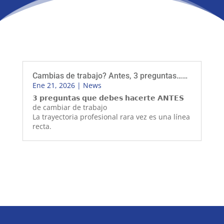
Cambias de trabajo? Antes, 3 preguntas……
Ene 21, 2026
|
News
𝟯 𝗽𝗿𝗲𝗴𝘂𝗻𝘁𝗮𝘀 𝗾𝘂𝗲 𝗱𝗲𝗯𝗲𝘀 𝗵𝗮𝗰𝗲𝗿𝘁𝗲 𝗔𝗡𝗧𝗘𝗦
de cambiar de trabajo
La trayectoria profesional rara vez es una línea
recta.