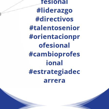
fesional
#liderazgo
#directivos
#talentosenior
#orientacionpr
ofesional
#cambioprofes
ional
#estrategiadec
arrera