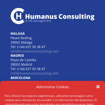
MALAGA
Paseo Reding
29002 Málaga
Tel: (+34) 637 50 38 47
info@humanusconsulting.com
MADRID
Plaza de Castilla
28002 Madrid
Tel: (+34) 637 50 38 47
info@humanusconsulting.com
BARCELONA
Carrer de Beethoven
Administrar Cookies
08021 Barcelona
Tel: (+34) 637 50 38 47
info@humanusconsulting.com
Para ofrecer las mejores experiencias, utilizamos tecnologías como
LISBOA
cookies para almacenar y/o acceder a la información del dispositivo. El
R. Joaquim António de Aguiar
consentimiento para estas tecnologías nos permitirá procesar datos