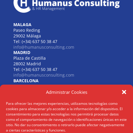
MALAGA
Paseo Reding
29002 Málaga
Tel: (+34) 637 50 38 47
info@humanusconsulting.com
MADRID
Plaza de Castilla
28002 Madrid
Tel: (+34) 637 50 38 47
info@humanusconsulting.com
BARCELONA
Carrer de Beethoven
Administrar Cookies
08021 Barcelona
Tel: (+34) 637 50 38 47
info@humanusconsulting.com
Para ofrecer las mejores experiencias, utilizamos tecnologías como
LISBOA
cookies para almacenar y/o acceder a la información del dispositivo. El
R. Joaquim António de Aguiar
consentimiento para estas tecnologías nos permitirá procesar datos
1070 – 150 Lisboa
como el comportamiento de navegación o identificaciones únicas en este
sitio. No dar su consentimiento o retirarlo puede afectar negativamente
Tel: (+34) 952 112 561
a ciertas características y funciones.
info@humanusconsulting.com