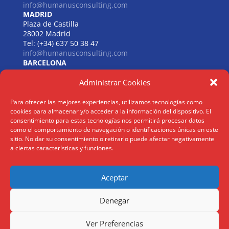
info@humanusconsulting.com
MADRID
Plaza de Castilla
28002 Madrid
Tel: (+34) 637 50 38 47
info@humanusconsulting.com
BARCELONA
Carrer de Beethoven
Administrar Cookies
08021 Barcelona
Tel: (+34) 637 50 38 47
info@humanusconsulting.com
Para ofrecer las mejores experiencias, utilizamos tecnologías como
LISBOA
cookies para almacenar y/o acceder a la información del dispositivo. El
R. Joaquim António de Aguiar
consentimiento para estas tecnologías nos permitirá procesar datos
1070 – 150 Lisboa
como el comportamiento de navegación o identificaciones únicas en este
sitio. No dar su consentimiento o retirarlo puede afectar negativamente
Tel: (+34) 952 112 561
a ciertas características y funciones.
info@humanusconsulting.com
Aceptar
Aviso Legal
|
Politica Privacidad
|
Politica Cookies
Denegar
@ Humanus Consulting HR Mgmt. S.L 2026 | ® Todos los derechos
Ver Preferencias
reservados