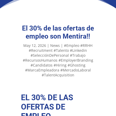
El 30% de las ofertas de
empleo son Mentira!!
May 12, 2026
|
News
|
#Empleo #RRHH
#Recruitment #Talento #Linkedin
#SelecciónDePersonal #Trabajo
#RecursosHumanos #EmployerBranding
#Candidatos #Hiring #Ghosting
#MarcaEmpleadora #MercadoLaboral
#TalentAcquisition
EL 30% DE LAS
OFERTAS DE