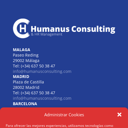
a
t
i
v
e
:
MALAGA
Paseo Reding
29002 Málaga
Tel: (+34) 637 50 38 47
info@humanusconsulting.com
MADRID
Plaza de Castilla
28002 Madrid
Tel: (+34) 637 50 38 47
info@humanusconsulting.com
BARCELONA
Carrer de Beethoven
Administrar Cookies
08021 Barcelona
Tel: (+34) 637 50 38 47
info@humanusconsulting.com
Para ofrecer las mejores experiencias, utilizamos tecnologías como