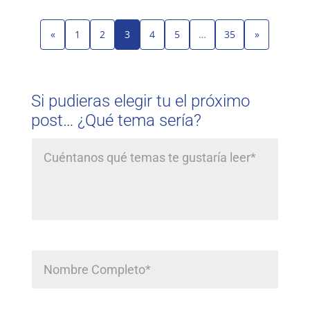
«
1
2
3
4
5
…
35
»
Si pudieras elegir tu el próximo
post… ¿Qué tema sería?