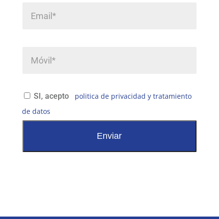
SI, acepto
politica de privacidad y tratamiento
de datos
A
l
t
e
r
n