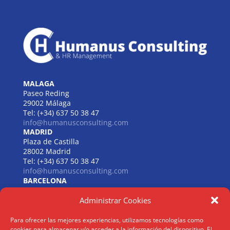
MALAGA
Paseo Reding
29002 Málaga
Tel: (+34) 637 50 38 47
info@humanusconsulting.com
MADRID
Plaza de Castilla
28002 Madrid
Tel: (+34) 637 50 38 47
info@humanusconsulting.com
BARCELONA
Carrer de Beethoven
Administrar Cookies
08021 Barcelona
Tel: (+34) 637 50 38 47
info@humanusconsulting.com
Para ofrecer las mejores experiencias, utilizamos tecnologías como
LISBOA
cookies para almacenar y/o acceder a la información del dispositivo. El