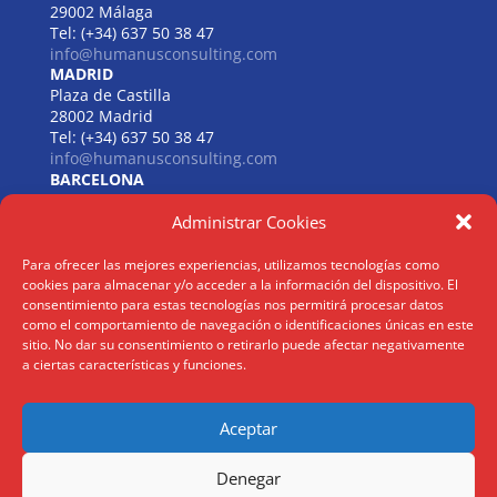
29002 Málaga
Tel: (+34) 637 50 38 47
info@humanusconsulting.com
MADRID
Plaza de Castilla
28002 Madrid
Tel: (+34) 637 50 38 47
info@humanusconsulting.com
BARCELONA
Carrer de Beethoven
Administrar Cookies
08021 Barcelona
Tel: (+34) 637 50 38 47
info@humanusconsulting.com
Para ofrecer las mejores experiencias, utilizamos tecnologías como
LISBOA
cookies para almacenar y/o acceder a la información del dispositivo. El
R. Joaquim António de Aguiar
consentimiento para estas tecnologías nos permitirá procesar datos
1070 – 150 Lisboa
como el comportamiento de navegación o identificaciones únicas en este
sitio. No dar su consentimiento o retirarlo puede afectar negativamente
Tel: (+34) 952 112 561
a ciertas características y funciones.
info@humanusconsulting.com
Aceptar
Aviso Legal
|
Politica Privacidad
|
Politica Cookies
Denegar