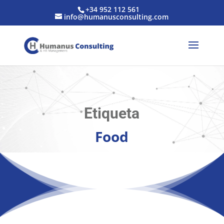
+34 952 112 561
info@humanusconsulting.com
Etiqueta
Food