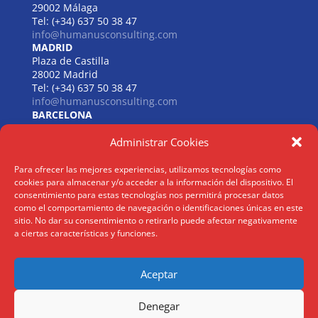
29002 Málaga
Tel: (+34) 637 50 38 47
info@humanusconsulting.com
MADRID
Plaza de Castilla
28002 Madrid
Tel: (+34) 637 50 38 47
info@humanusconsulting.com
BARCELONA
Carrer de Beethoven
Administrar Cookies
08021 Barcelona
Tel: (+34) 637 50 38 47
info@humanusconsulting.com
Para ofrecer las mejores experiencias, utilizamos tecnologías como
LISBOA
cookies para almacenar y/o acceder a la información del dispositivo. El
R. Joaquim António de Aguiar
consentimiento para estas tecnologías nos permitirá procesar datos
1070 – 150 Lisboa
como el comportamiento de navegación o identificaciones únicas en este
sitio. No dar su consentimiento o retirarlo puede afectar negativamente
Tel: (+34) 952 112 561
a ciertas características y funciones.
info@humanusconsulting.com
Aceptar
Aviso Legal
|
Politica Privacidad
|
Politica Cookies
Denegar