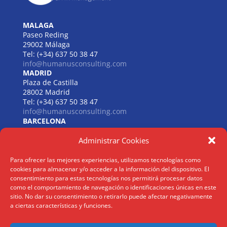
MALAGA
Paseo Reding
29002 Málaga
Tel: (+34) 637 50 38 47
info@humanusconsulting.com
MADRID
Plaza de Castilla
28002 Madrid
Tel: (+34) 637 50 38 47
info@humanusconsulting.com
BARCELONA
Carrer de Beethoven
Administrar Cookies
08021 Barcelona
Tel: (+34) 637 50 38 47
info@humanusconsulting.com
Para ofrecer las mejores experiencias, utilizamos tecnologías como
LISBOA
cookies para almacenar y/o acceder a la información del dispositivo. El
R. Joaquim António de Aguiar
consentimiento para estas tecnologías nos permitirá procesar datos
1070 – 150 Lisboa
como el comportamiento de navegación o identificaciones únicas en este
sitio. No dar su consentimiento o retirarlo puede afectar negativamente
Tel: (+34) 952 112 561
a ciertas características y funciones.
info@humanusconsulting.com