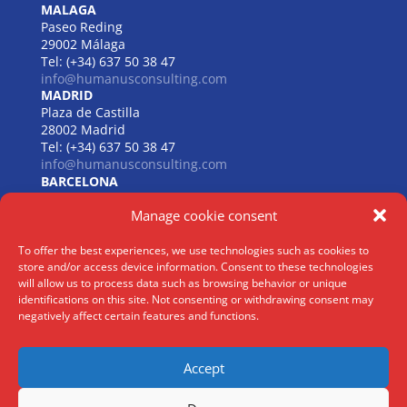
MALAGA
Paseo Reding
29002 Málaga
Tel: (+34) 637 50 38 47
info@humanusconsulting.com
MADRID
Plaza de Castilla
28002 Madrid
Tel: (+34) 637 50 38 47
info@humanusconsulting.com
BARCELONA
Carrer de Beethoven
Manage cookie consent
08021 Barcelona
Tel: (+34) 637 50 38 47
info@humanusconsulting.com
To offer the best experiences, we use technologies such as cookies to
LISBOA
store and/or access device information. Consent to these technologies
R. Joaquim António de Aguiar
will allow us to process data such as browsing behavior or unique
identifications on this site. Not consenting or withdrawing consent may
1070 – 150 Lisboa
negatively affect certain features and functions.
Tel: (+34) 952 112 561
info@humanusconsulting.com
Accept