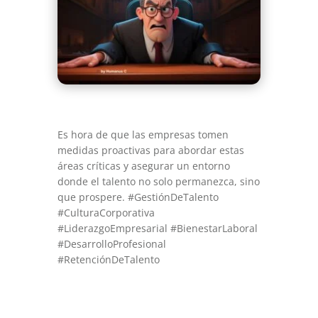
Es hora de que las empresas tomen
medidas proactivas para abordar estas
áreas críticas y asegurar un entorno
donde el talento no solo permanezca, sino
que prospere. #GestiónDeTalento
#CulturaCorporativa
#LiderazgoEmpresarial #BienestarLaboral
#DesarrolloProfesional
#RetenciónDeTalento