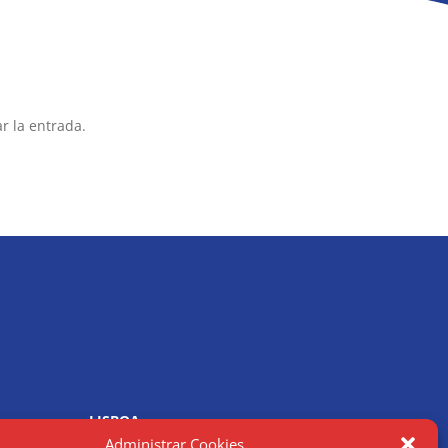
r la entrada.
LISBOA
R. Joaquim António de Aguiar
Administrar Cookies