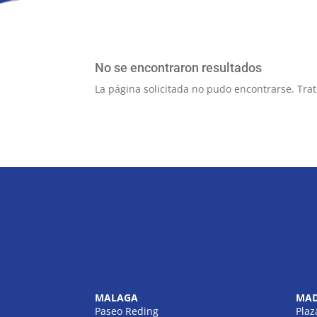
No se encontraron resultados
La página solicitada no pudo encontrarse. Trat
MALAGA
MAD
Paseo Reding
Plaz