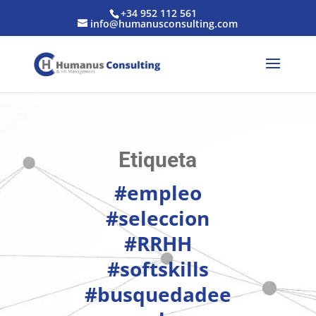
+34 952 112 561
info@humanusconsulting.com
Etiqueta
#empleo
#seleccion
#RRHH
#softskills
#busquedadee