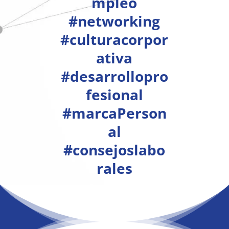
mpleo
#networking
#culturacorpor
ativa
#desarrollopro
fesional
#marcaPerson
al
#consejoslabo
rales